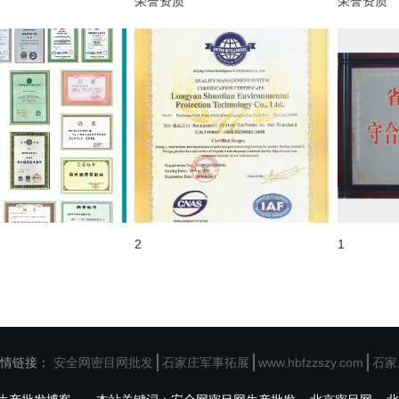
荣誉资质
荣誉资质
2
1
安全网密目网批发
石家庄军事拓展
www.hbfzzszy.com
石家
情链接：