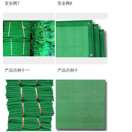
安全网7
安全网8
产品示例十一
产品示例十