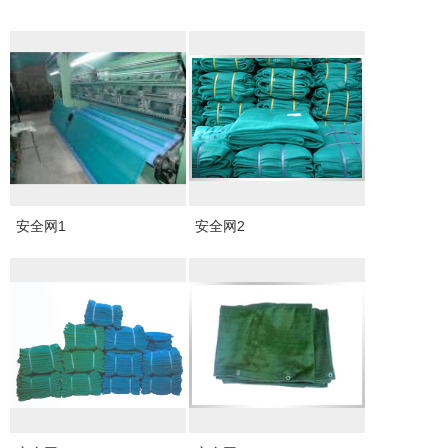
安全网1
安全网2