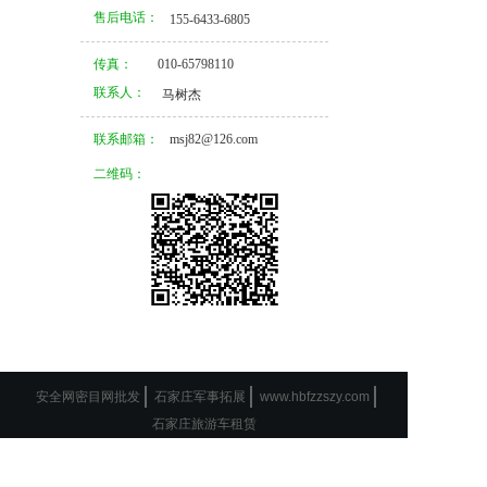
售后电话：
155-6433-6805
传真：
010-65798110
联系人：
马树杰
联系邮箱：
msj82@126.com
二维码：
安全网密目网批发
石家庄军事拓展
www.hbfzzszy.com
石家庄旅游车租赁
公司地址：北京市通州区宋庄镇经济开发区58号
电话：137-185-77099 邮箱：msj82@126.com