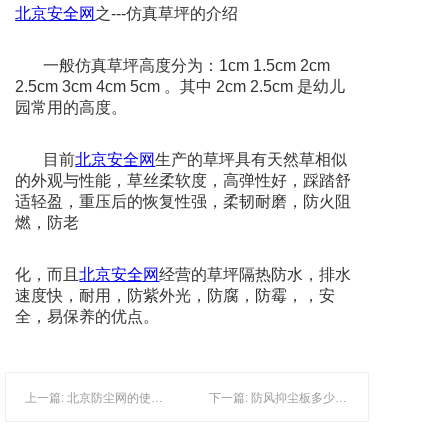
北京安全网
之---仿真草坪的介绍
一般仿真草坪高度分为：1cm 1.5cm 2cm
2.5cm 3cm 4cm 5cm 。其中 2cm 2.5cm 是幼儿
园常用的高度。
目前
北京安全网
生产的草坪具有天然草相似
的外观与性能，草丝柔软度，高弹性好，踩踏舒
适轻盈，重压后的恢复性强，柔韧耐磨，防火阻
燃，防老
化，而且
北京安全网
经营
的草坪
隔热防水，排水
速度快，耐用，防紫外光，防腐，防霉，，安
全，易保养的优点。
上一篇: 北京防尘网的使用原理
下一篇: 防风抑尘板多少钱*平方米需要厂家精准计算