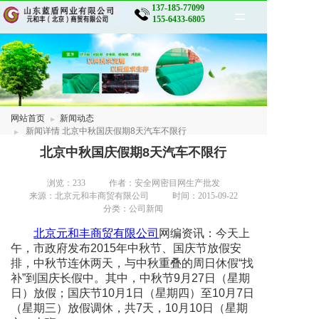
137-185-77099
=
155-6433-6805
网站首页
公司介绍
网站首页
新闻动态
产品展示
新闻详情 北京中秋国庆假期8天汽车不限行
北京中秋国庆假期8天汽车不限行
新闻动态
浏览：
233
作者：安全网密目网生产批发
生产车间
来源：北京元和丰商贸有限公司
时间：2015-09-22
分类：公司新闻
案例展示
北京元和丰商贸有限公司
网编资讯：今天上
客户留言
午，市政府发布2015年中秋节、国庆节放假安
排，中秋节连休两天，与中秋重叠的周日休假“找
联系我们
补”到国庆长假中。其中，中秋节9月27日（星期
日）放假；国庆节10月1日（星期四）至10月7日
（星期三）放假调休，共7天，10月10日（星期